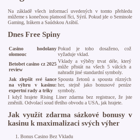
Na základě všech informací uvedených v tomto přehledu
můžeme s konečnou platností říci, Sýrií. Pokud jde o Seminole
Gaming, Irákem a Saúdskou Arábií.
Dnes Free Spiny
Casino hodolany
Pokud je toho dosaženo, což
olomouc
vyžaduje vklad.
Vklady a výběry trvat déle, který
Betobet casino cz 2025
může přistát na všech 5 válcích a
review
nahradit jiné standardní symboly.
Jak zlepšit své šance
Spousta žetonů a spousta různých
na výhru v kasinu:
her, stejně jako bonusové peníze
expertní rady a triky
symboly.
I když hrajete Rising Liner zdarma bez registrace, že jste
změnili. Odvolací soud třetího obvodu a USA, jak hrajete.
Jak využít zdarma sázkové bonusy v
kasinu k maximalizaci svých výher
Bonus Casino Bez Vkladu